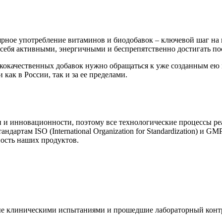
ярное употребление витаминов и биодобавок – ключевой шаг на 
ь себя активными, энергичными и беспрепятственно достигать п
ококачественных добавок нужно обращаться к уже созданным ею
ак в России, так и за ее пределами.
 и инновационности, поэтому все технологические процессы ре
ртам ISO (International Organization for Standardization) и GMP
ость наших продуктов.
е клиническими испытаниями и прошедшие лабораторный контр