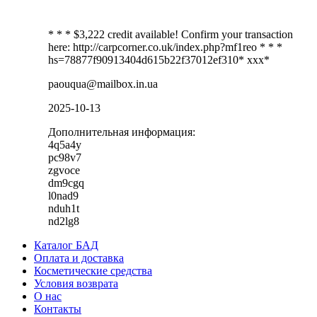
* * * $3,222 credit available! Confirm your transaction
here: http://carpcorner.co.uk/index.php?mf1reo * * *
hs=78877f90913404d615b22f37012ef310* ххх*
paouqua@mailbox.in.ua
2025-10-13
Дополнительная информация:
4q5a4y
pc98v7
zgvoce
dm9cgq
l0nad9
nduh1t
nd2lg8
Каталог БАД
Оплата и доставка
Косметические средства
Условия возврата
О нас
Контакты